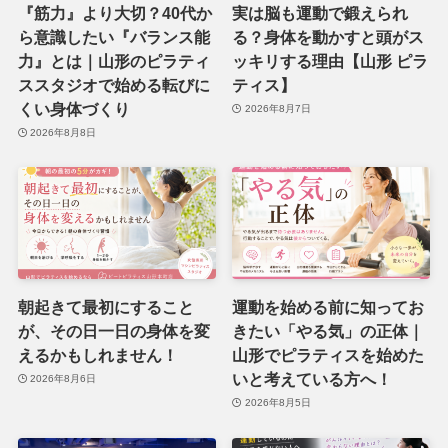
『筋力』より大切？40代か
実は脳も運動で鍛えられ
ら意識したい『バランス能
る？身体を動かすと頭がス
力』とは｜山形のピラティ
ッキリする理由【山形 ピラ
ススタジオで始める転びに
ティス】
くい身体づくり
2026年8月7日
2026年8月8日
朝起きて最初にすること
運動を始める前に知ってお
が、その日一日の身体を変
きたい「やる気」の正体｜
えるかもしれません！
山形でピラティスを始めた
いと考えている方へ！
2026年8月6日
2026年8月5日