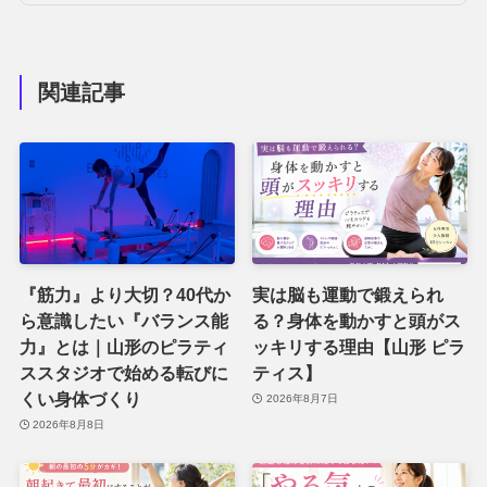
関連記事
『筋力』より大切？40代か
実は脳も運動で鍛えられ
ら意識したい『バランス能
る？身体を動かすと頭がス
力』とは｜山形のピラティ
ッキリする理由【山形 ピラ
ススタジオで始める転びに
ティス】
くい身体づくり
2026年8月7日
2026年8月8日