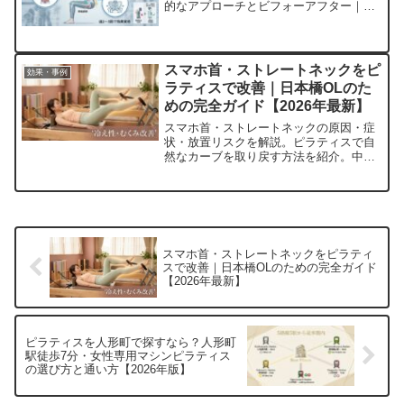
的なアプローチとビフォーアフター｜ビ
ートピラティス日本橋小伝馬町店
スマホ首・ストレートネックをピ
効果・事例
ラティスで改善｜日本橋OLのた
めの完全ガイド【2026年最新】
スマホ首・ストレートネックの原因・症
状・放置リスクを解説。ピラティスで自
然なカーブを取り戻す方法を紹介。中央
区・日本橋・人形町・馬喰町から通える
ビートピラティス。初回体験1,000円
スマホ首・ストレートネックをピラティ
スで改善｜日本橋OLのための完全ガイド
【2026年最新】
ピラティスを人形町で探すなら？人形町
駅徒歩7分・女性専用マシンピラティス
の選び方と通い方【2026年版】