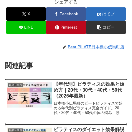
シェアする
X
Facebook
はてブ
LINE
Pinterest
コピー
Beat PILATE日本橋小伝馬町店
関連記事
【年代別】ピラティスの効果と始
効果・事例
め方｜20代・30代・40代・50代
（2026年最新）
日本橋小伝馬町のビートピラティスで始
める年代別ピラティス完全ガイド。20
代・30代・40代・50代の体の悩み、効
果、始め方を徹底解説。初回体験1,000
円！
ピラティスのダイエット効果解説
効果・事例