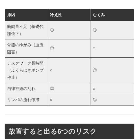
原因
冷え性
むくみ
筋肉量不足（基礎代
◎
◎
謝低下）
骨盤のゆがみ（血流
◎
○
阻害）
デスクワーク長時間
（ふくらはぎポンプ
○
◎
停止）
自律神経の乱れ
◎
○
リンパの流れ停滞
○
◎
放置すると出る6つのリスク