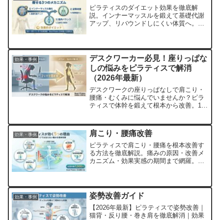
ピラティスのダイエット効果を徹底解
説。インナーマッスルを鍛えて基礎代謝
アップ、リバウンドしにくい体質へ。週
2〜3回×3ヶ月で2〜5kg減。ビートピラテ
ィス日本橋小伝馬町店で体験1,000円
デスクワーカー必見！座りっぱな
効果・事例
しの悩みをピラティスで解消
（2026年最新）
デスクワークの座りっぱなしで肩こり・
腰痛・むくみに悩んでいませんか？ピラ
ティスで体幹を鍛えて根本から改善。1〜
2ヶ月で8割軽減。ビートピラティス日本
橋小伝馬町店で初回体験1,000円！
肩こり・腰痛改善
効果・事例
ピラティスで肩こり・腰痛を根本改善す
る方法を徹底解説。痛みの原因・改善メ
カニズム・効果実感の期間まで網羅。ビ
ートピラティス日本橋小伝馬町店なら1〜
2週間で軽減を実感。初回体験1,000円で
痛み知らずの体へ
姿勢改善ガイド
効果・事例
【2026年最新】ピラティスで姿勢改善｜
猫背・反り腰・巻き肩を徹底解消｜効果