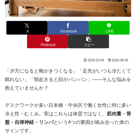
X
Facebook
LINE
Pinterest
コピー
2026.03.04
2026.08.09
「夕方になると靴がきつくなる」「足先がいつも冷たくて
眠れない」「朝起きると顔がパンパン」——そんな悩みを
抱えていませんか？
デスクワークが多い日本橋・中央区で働く女性に特に多い
冷え性・むくみ。実はこれらは体質ではなく、
筋肉量・骨
盤・自律神経・リンパ
という4つの要因が絡み合った体の
サインです。