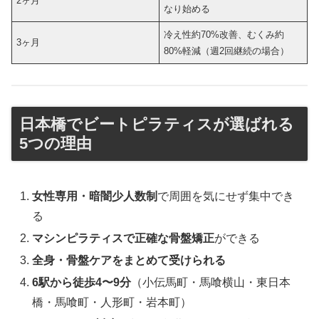
2ヶ月
なり始める
冷え性約70%改善、むくみ約
3ヶ月
80%軽減（週2回継続の場合）
日本橋でビートピラティスが選ばれる
5つの理由
女性専用・暗闇少人数制
で周囲を気にせず集中でき
る
マシンピラティスで正確な骨盤矯正
ができる
全身・骨盤ケアをまとめて受けられる
6駅から徒歩4〜9分
（小伝馬町・馬喰横山・東日本
橋・馬喰町・人形町・岩本町）